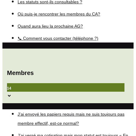
Les statuts sont-ils consultables ?
Où puis-je rencontrer les membres du CA?
Quand aura lieu la prochaine AG?
📞 Comment vous contacter (téléphone ?)
Membres
14
J’ai envoyé les papiers requis mais ne suis toujours pas
membre effectif, est-ce normal?
J’ai versé ma cotisation mais mon statut est toujours « En