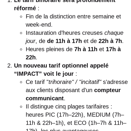
Le tarif bihoraire sera profondément
réformé
:
Fin de la distinction entre semaine et
week-end.
Instauration d’heures creuses
chaque
jour
, de
de 11h à 17h
et de
22h à 7h
.
Heures pleines de
7h à 11h
et
17h à
22h
.
Un nouveau tarif optionnel appelé
“IMPACT” voit le jour
:
Ce tarif "
trihoraire" / "incitatif"
s’adresse
aux clients disposant d’un
compteur
communicant
.
Il distingue cinq plages tarifaires :
heures PIC (17h–22h), MEDIUM (7h–
11h & 22h–1h), et ECO (1h–7h & 11h–